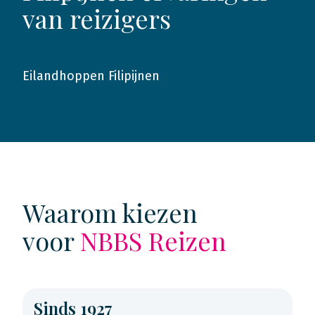
van reizigers
Eilandhoppen Filipijnen
2019
Waarom kiezen
voor
NBBS Reizen
Sinds 1927