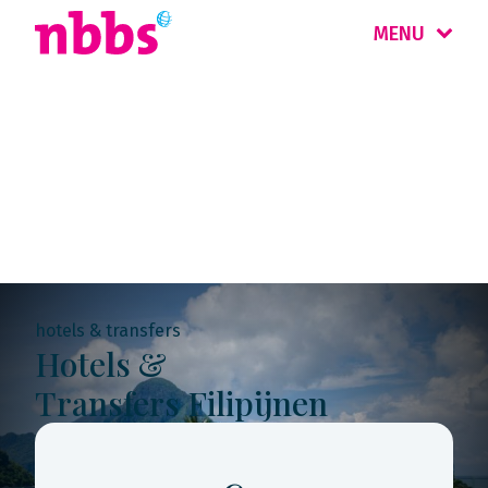
MENU
Rondreis
Filipijnen
hotels & transfers
Hotels &
Transfers Filipijnen