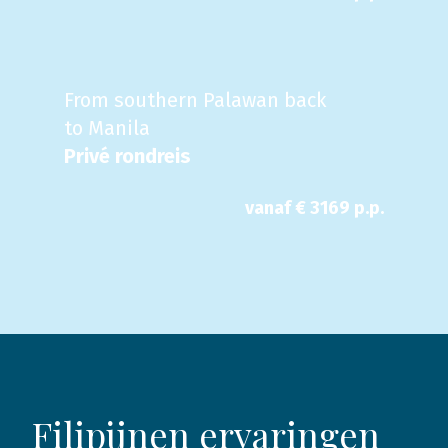
From southern Palawan back
to Manila
Privé rondreis
vanaf €
3169
p.p.
Filipijnen ervaringen