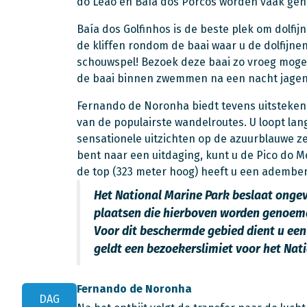
do Leão en Baía dos Porcos worden vaak gen
Baía dos Golfinhos is de beste plek om dolfijn
de kliffen rondom de baai waar u de dolfijne
schouwspel! Bezoek deze baai zo vroeg moge
de baai binnen zwemmen na een nacht jagen 
Fernando de Noronha biedt tevens uitsteken
van de populairste wandelroutes. U loopt lang
sensationele uitzichten op de azuurblauwe ze
bent naar een uitdaging, kunt u de Pico do M
de top (323 meter hoog) heeft u een ademben
Het National Marine Park beslaat onge
plaatsen die hierboven worden genoemd 
Voor dit beschermde gebied dient u een 
geldt een bezoekerslimiet voor het Nat
Fernando de Noronha
DAG