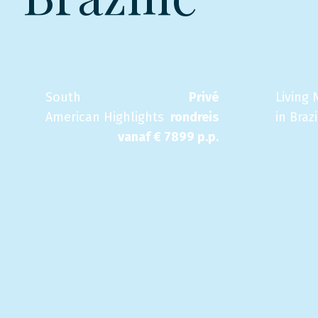
South
Privé
Living 
American Highlights
rondreis
in Brazi
vanaf €
7899
p.p.