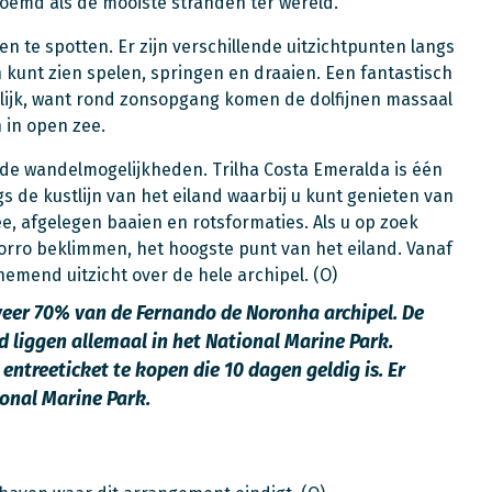
oemd als de mooiste stranden ter wereld.
en te spotten. Er zijn verschillende uitzichtpunten langs
n kunt zien spelen, springen en draaien. Een fantastisch
lijk, want rond zonsopgang komen de dolfijnen massaal
in open zee.
de wandelmogelijkheden. Trilha Costa Emeralda is één
s de kustlijn van het eiland waarbij u kunt genieten van
e, afgelegen baaien en rotsformaties. Als u op zoek
orro beklimmen, het hoogste punt van het eiland. Vanaf
emend uitzicht over de hele archipel. (O)
veer 70% van de Fernando de Noronha archipel. De
liggen allemaal in het National Marine Park.
entreeticket te kopen die 10 dagen geldig is. Er
ional Marine Park.