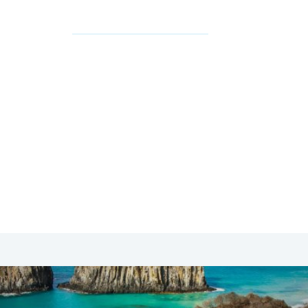
SA & Canada
Midden- & Zuid-Amerika
Australië | Nieuw