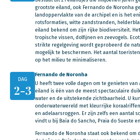
grootste eiland, ook Fernando de Noronha g
landoppervlakte van de archipel en is het e
rotsformaties, witte zandstranden, helderbla
eiland bekend om zijn rijke biodiversiteit. H
tropische vissen, dolfijnen en zeevogels. Ec
strikte regelgeving wordt geprobeerd de natu
mogelijk te beschermen. Het aantal toeriste
op het milieu te minimaliseren.
Fernando de Noronha
DAG
U heeft twee volle dagen om te genieten van
2-3
eiland is één van de meest spectaculaire du
water en de uitstekende zichtbaarheid. U ku
onderwaterwereld met kleurrijke koraalriffen,
en adelaarsroggen. Er zijn zelfs een aantal
vindt u bij Baía do Sancho, Praia do Sueste e
Fernando de Noronha staat ook bekend om de