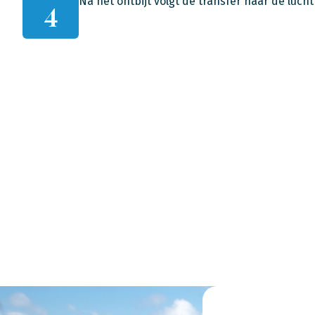
Na het ontbijt volgt de transfer naar de luch
4