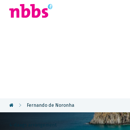
Afrika
Azië
U
Rondreis
Brazilië
Fernando de Noronha
4-daags arrangement