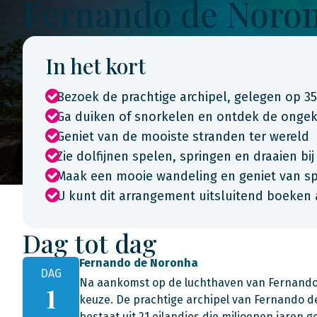
Fernando de Noro
In het kort
Bezoek de prachtige archipel, gelegen op 35
Ga duiken of snorkelen en ontdek de onge
Geniet van de mooiste stranden ter wereld
Zie dolfijnen spelen, springen en draaien bi
Maak een mooie wandeling en geniet van spe
U kunt dit arrangement uitsluitend boeken 
Dag tot dag
Fernando de Noronha
DAG
Na aankomst op de luchthaven van Fernando 
1
keuze. De prachtige archipel van Fernando de
bestaat uit 21 eilandjes die miljoenen jaren 