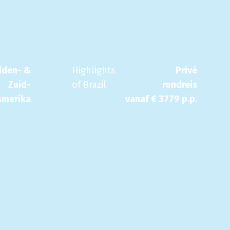
dden- &
Highlights
Privé
Zuid-
of Brazil
rondreis
Amerika
vanaf €
3779
p.p.