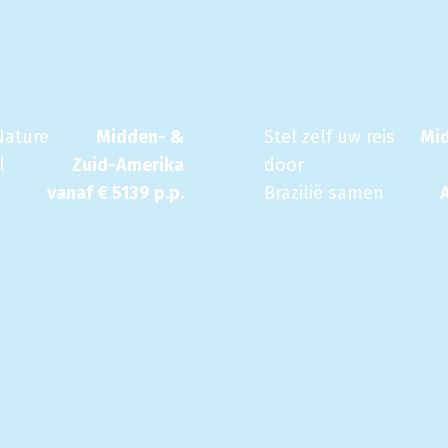
Nature
Midden- &
Stel zelf uw reis
Mi
l
Zuid-Amerika
door
vanaf €
5139
p.p.
Brazilië samen