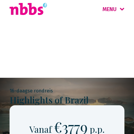
MENU
Rondreis
Brazilië
16-daagse rondreis
Highlights of Brazil
€3779
Vanaf
p.p.