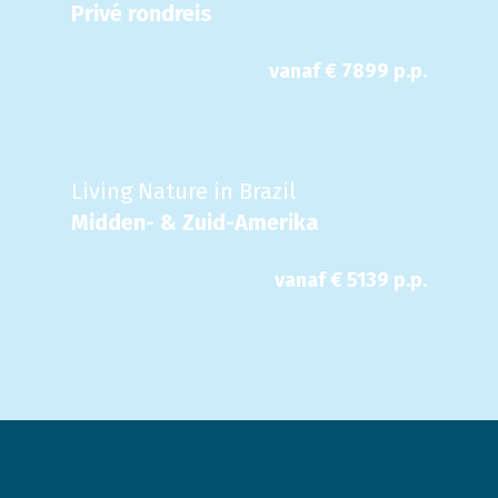
Privé rondreis
vanaf €
7899
p.p.
Living Nature in Brazil
Midden- & Zuid-Amerika
vanaf €
5139
p.p.