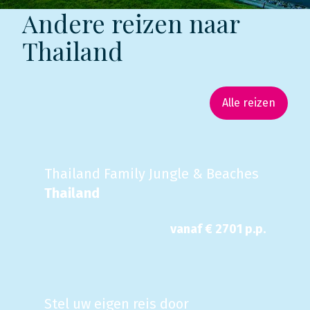
Andere reizen naar
Thailand
Alle reizen
Thailand Family Jungle & Beaches
Thailand
vanaf €
2701
p.p.
Stel uw eigen reis door