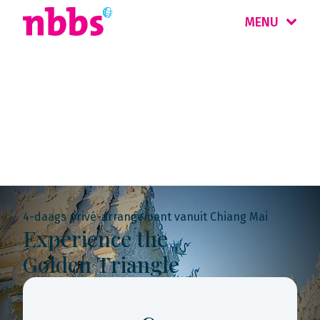
MENU
Rondreis
Thailand
4-daags privé-arrangement vanuit Chiang Mai
Experience the
Golden Triangle