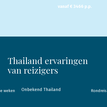
vanaf €
3466
p.p.
Thailand ervaringen
van reizigers
Onbekend Thailand
rie weken
Rondreis
2019
Thailand
2015