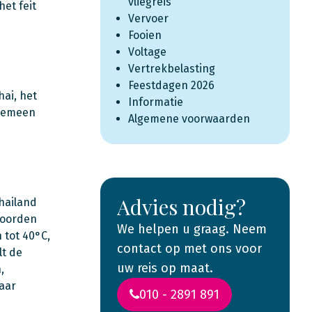
vliegreis
het feit
Vervoer
Fooien
Voltage
Vertrekbelasting
Feestdagen 2026
hai, het
Informatie
lgemeen
Algemene voorwaarden
Advies nodig?
hailand
noorden
We helpen u graag. Neem
 tot 40°C,
contact op met ons voor
lt de
uw reis op maat.
,
aar
010 - 2891 891