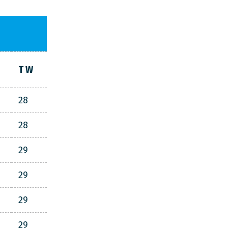
T W
28
28
29
29
29
29