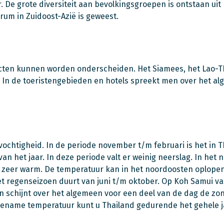
. De grote diversiteit aan bevolkingsgroepen is ontstaan uit 
rum in Zuidoost-Azië is geweest.
ialecten kunnen worden onderscheiden. Het Siamees, het Lao-T
. In de toeristengebieden en hotels spreekt men over het a
vochtigheid. In de periode november t/m februari is het in T
n het jaar. In deze periode valt er weinig neerslag. In het 
et zeer warm. De temperatuur kan in het noordoosten oplopen
 Het regenseizoen duurt van juni t/m oktober. Op Koh Samui va
schijnt over het algemeen voor een deel van de dag de zon
ngename temperatuur kunt u Thailand gedurende het gehele j