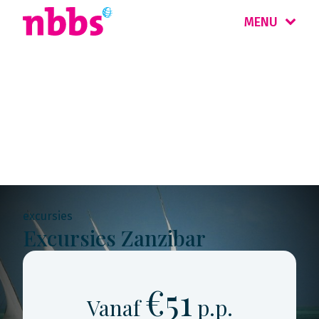
MENU
Rondreis
Tanzania & Zanzibar
excursies
Excursies Zanzibar
€51
Vanaf
p.p.