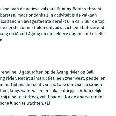
de voet van de actieve vulkaan Gunung Batur gebracht.
barsten, maar ondanks zijn activiteit is de vulkaan
 los zand en lavagesteente bereikt u in ca. 2 uur de top
 de eerste zonnestralen ontvouwt zich een betoverend
bang en Mount Agung en op heldere dagen kunt u zelfs
en.
renaline. U gaat raften op de Ayung rivier op Bali.
yung rivier. Nadat u instructies, een zwemvest, peddel en
nen. Tijdens de tocht van ca. twee uur vaart u samen
uur, langs watervallen en lokale dorpjes. Afhankelijk
arbij u het niet droog zult houden. Na de enerverende
ische lunch te wachten. (L)