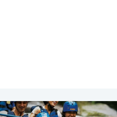
SA & Canada
Midden- & Zuid-Amerika
Australië | Nieuw