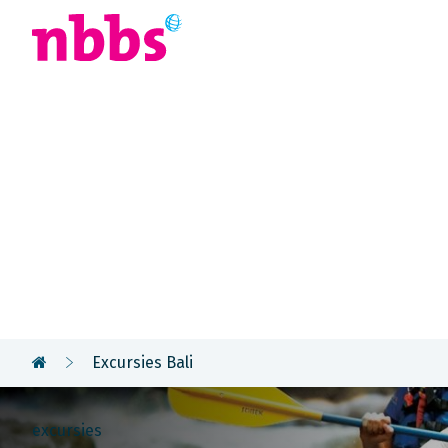
Afrika
Azië
U
Rondreis
Indonesië
Excursies Bali
excursies