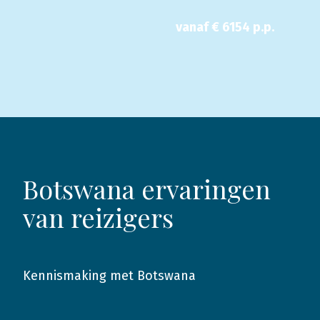
vanaf €
6154
p.p.
Botswana ervaringen
van reizigers
Kennismaking met Botswana
2017