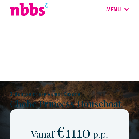
MENU
Rondreis
Botswana
3-daagse cruise vanuit Kasane
Chobe Princess Houseboat
€1110
Vanaf
p.p.