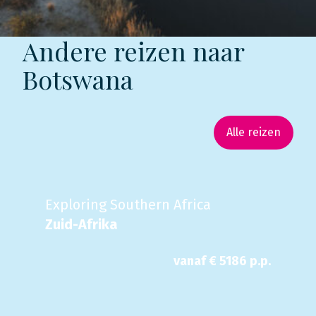
Andere reizen naar
Botswana
Alle reizen
Exploring Southern Africa
Zuid-Afrika
vanaf €
5186
p.p.