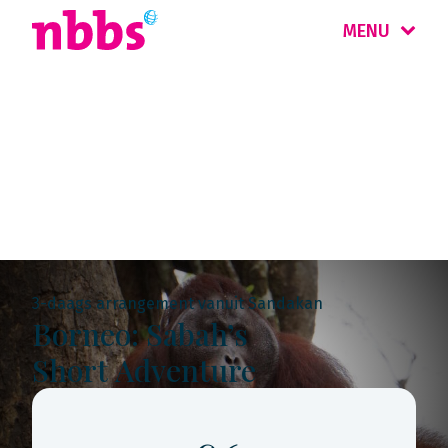
MENU
Rondreis
Maleisië & Singapore
3-daags arrangement vanuit Sandakan
Borneo: Sabah’s
Short Adventure