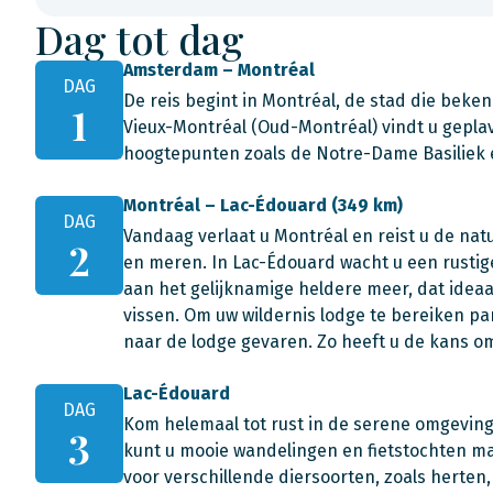
Dag tot dag
Amsterdam – Montréal
DAG
De reis begint in Montréal, de stad die bekend
1
Vieux-Montréal (Oud-Montréal) vindt u geplav
hoogtepunten zoals de Notre-Dame Basiliek e
Montréal – Lac-Édouard (349 km)
DAG
Vandaag verlaat u Montréal en reist u de na
2
en meren. In Lac-Édouard wacht u een rustige 
aan het gelijknamige heldere meer, dat ideaa
vissen. Om uw wildernis lodge te bereiken pa
naar de lodge gevaren. Zo heeft u de kans o
Lac-Édouard
DAG
Kom helemaal tot rust in de serene omgevin
3
kunt u mooie wandelingen en fietstochten 
voor verschillende diersoorten, zoals herte