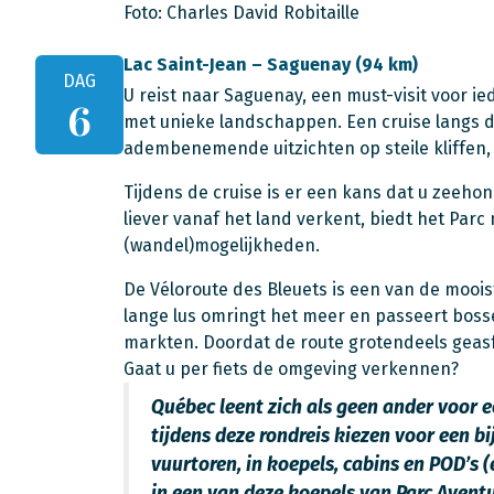
Foto: Charles David Robitaille
Lac Saint-Jean – Saguenay (94 km)
DAG
U reist naar Saguenay, een must-visit voor i
6
met unieke landschappen. Een cruise langs 
adembenemende uitzichten op steile kliffen,
Tijdens de cruise is er een kans dat u zeeho
liever vanaf het land verkent, biedt het Parc
(wandel)mogelijkheden.
De Véloroute des Bleuets is een van de mooist
lange lus omringt het meer en passeert boss
markten. Doordat de route grotendeels geasfal
Gaat u per fiets de omgeving verkennen?
Québec leent zich als geen ander voor e
tijdens deze rondreis kiezen voor een b
vuurtoren, in koepels, cabins en POD’s (
in een van deze koepels van Parc Avent