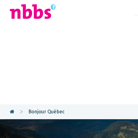
Afrika
Azië
U
Rondreis
Canada Oos
Bonjour Québec
18-daagse autorondreis (Montréal-Québec City)