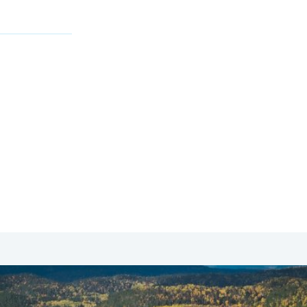
SA & Canada
Midden- & Zuid-Amerika
Australië | Nieuw
t