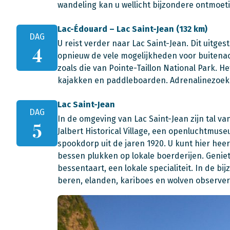
wandeling kan u wellicht bijzondere ontmoet
Lac-Édouard – Lac Saint-Jean (132 km)
DAG
U reist verder naar Lac Saint-Jean. Dit uitge
4
opnieuw de vele mogelijkheden voor buitenact
zoals die van Pointe-Taillon National Park. H
kajakken en paddleboarden. Adrenalinezoeke
Lac Saint-Jean
DAG
In de omgeving van Lac Saint-Jean zijn tal va
5
Jalbert Historical Village, een openluchtmuse
spookdorp uit de jaren 1920. U kunt hier he
bessen plukken op lokale boerderijen. Geniet
bessentaart, een lokale specialiteit. In de b
beren, elanden, kariboes en wolven observer