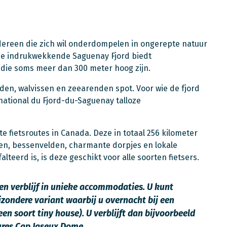
edereen die zich wil onderdompelen in ongerepte natuur
de indrukwekkende Saguenay Fjord biedt
 die soms meer dan 300 meter hoog zijn.
nden, walvissen en zeearenden spot. Voor wie de fjord
 national du Fjord-du-Saguenay talloze
e fietsroutes in Canada. Deze in totaal 256 kilometer
en, bessenvelden, charmante dorpjes en lokale
teerd is, is deze geschikt voor alle soorten fietsers.
en verblijf in unieke accommodaties. U kunt
ijzondere variant waarbij u overnacht bij een
een soort tiny house). U verblijft dan bijvoorbeeld
ures Cap Jaseux Dome.