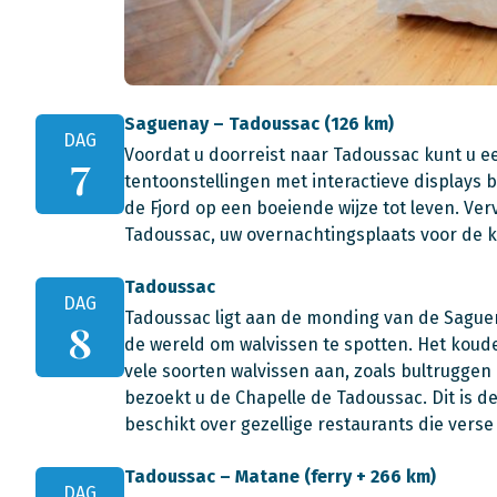
Saguenay – Tadoussac (126 km)
DAG
Voordat u doorreist naar Tadoussac kunt u 
7
tentoonstellingen met interactieve displays 
de Fjord op een boeiende wijze tot leven. Ver
Tadoussac, uw overnachtingsplaats voor de
Tadoussac
DAG
Tadoussac ligt aan de monding van de Saguen
8
de wereld om walvissen te spotten. Het koude,
vele soorten walvissen aan, zoals bultruggen
bezoekt u de Chapelle de Tadoussac. Dit is 
beschikt over gezellige restaurants die vers
Tadoussac – Matane (ferry + 266 km)
DAG