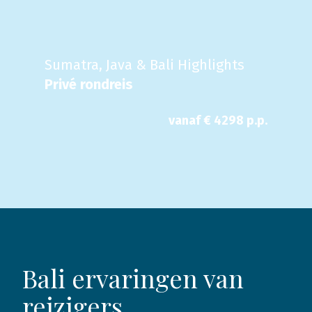
Sumatra, Java & Bali Highlights
Privé rondreis
vanaf €
4298
p.p.
Bali ervaringen van
reizigers