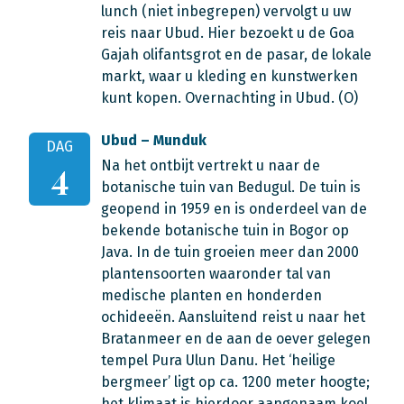
lunch (niet inbegrepen) vervolgt u uw
reis naar Ubud. Hier bezoekt u de Goa
Gajah olifantsgrot en de pasar, de lokale
markt, waar u kleding en kunstwerken
kunt kopen. Overnachting in Ubud. (O)
Ubud – Munduk
DAG
Na het ontbijt vertrekt u naar de
4
botanische tuin van Bedugul. De tuin is
geopend in 1959 en is onderdeel van de
bekende botanische tuin in Bogor op
Java. In de tuin groeien meer dan 2000
plantensoorten waaronder tal van
medische planten en honderden
ochideeën. Aansluitend reist u naar het
Bratanmeer en de aan de oever gelegen
tempel Pura Ulun Danu. Het ‘heilige
bergmeer’ ligt op ca. 1200 meter hoogte;
het klimaat is hierdoor aangenaam koel.