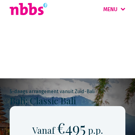
MENU
Rondreis
Indonesië
5-daags arrangement vanuit Zuid-Bali
Bali: Classic Bali
€495
Vanaf
p.p.