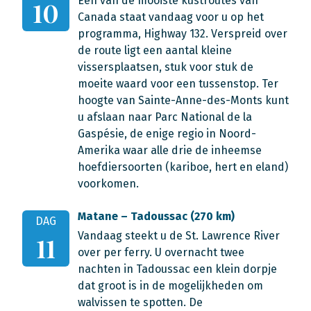
Één van de mooiste kustroutes van
10
Canada staat vandaag voor u op het
programma, Highway 132. Verspreid over
de route ligt een aantal kleine
vissersplaatsen, stuk voor stuk de
moeite waard voor een tussenstop. Ter
hoogte van Sainte-Anne-des-Monts kunt
u afslaan naar Parc National de la
Gaspésie, de enige regio in Noord-
Amerika waar alle drie de inheemse
hoefdiersoorten (kariboe, hert en eland)
voorkomen.
Matane – Tadoussac (270 km)
DAG
Vandaag steekt u de St. Lawrence River
11
over per ferry. U overnacht twee
nachten in Tadoussac een klein dorpje
dat groot is in de mogelijkheden om
walvissen te spotten. De