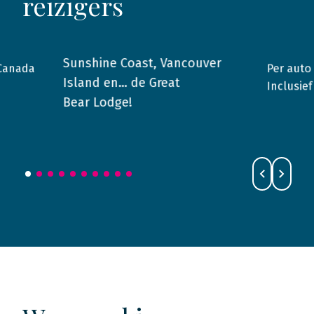
reizigers
Sunshine Coast, Vancouver
 Canada
Per auto
2015
Canada
2015
Island en… de Great
Inclusief
Bear Lodge!