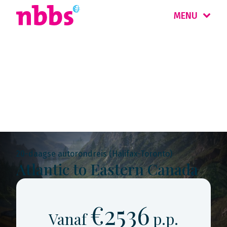
MENU
Rondreis
Canada Oost
20-daagse autorondreis (Halifax-Toronto)
Atlantic to Eastern Canada
€2536
Vanaf
p.p.