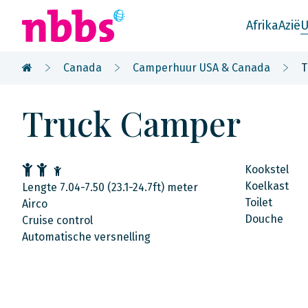
Afrika
Azië
U
Canada
Camperhuur USA & Canada
T
Truck Camper
Kookstel
Koelkast
Lengte 7.04-7.50 (23.1-24.7ft) meter
Toilet
Airco
Douche
Cruise control
Automatische versnelling