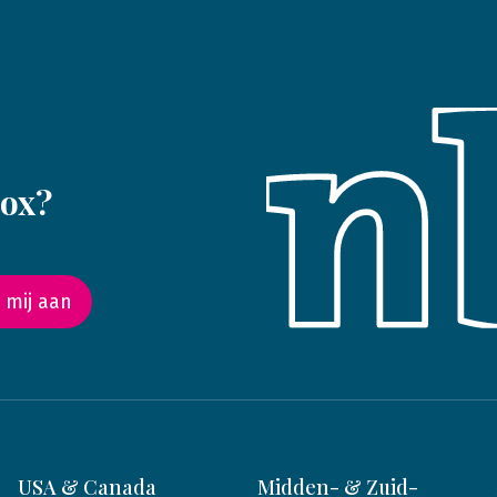
box?
 mij aan
USA & Canada
Midden- & Zuid-