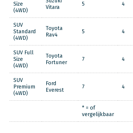
Suzuki
Size
5
4
Vitara
(4WD)
SUV
Toyota
Standard
5
4
Rav4
(4WD)
SUV Full
Toyota
Size
7
4
Fortuner
(4WD)
SUV
Ford
Premium
7
4
Everest
(4WD)
* = of
vergelijkbaar