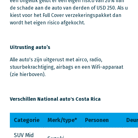
een ongeluk geldt er een eigen risico van 20% van
de schade aan de auto van derden of USD 250. Als u
kiest voor het Full Cover verzekeringspakket dan
wordt het eigen risico afgekocht.
Uitrusting auto’s
Alle auto's zijn uitgerust met airco, radio,
stuurbekrachtiging, airbags en een WiFi-apparaat
(zie hierboven).
Verschillen National auto's Costa Rica
Categorie
Merk/type*
Personen
Deu
SUV Mid