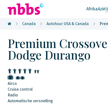
Afrika
Azië
U
Canada
Autohuur USA & Canada
Prem
Premium Crossove
Dodge Durango
Airco
Cruise control
Radio
Automatische versnelling