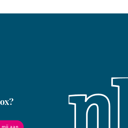
box?
 mij aan