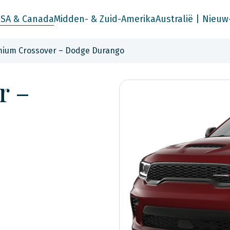
SA & Canada
Midden- & Zuid-Amerika
Australië | Nieuw
ium Crossover – Dodge Durango
r –