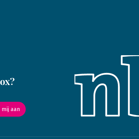
box?
 mij aan