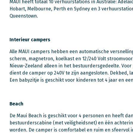
MAUI heeft totaal 10 verhuurstations in Australië: Adelai
Hobart, Melbourne, Perth en Sydney en 3 verhuurstatio
Queenstown.
Interieur campers
Alle MAUI campers hebben een automatische versnelling
scherm, magnetron, koelkast en 12/240 Volt stroomvoorz
Nieuw-Zeeland alleen in het bestuurdersgedeelte. Voo
dient de camper op 240V te zijn aangesloten. Dekbed, 
Een babyzitje is geschikt voor kinderen tot 4 jaar en een
Beach
De Maui Beach is geschikt voor 4 personen en heeft d
bestuurderscabine (met veiligheidsnet) en één achterin
worden. De camper is comfortabel en ruim en sfeervol 