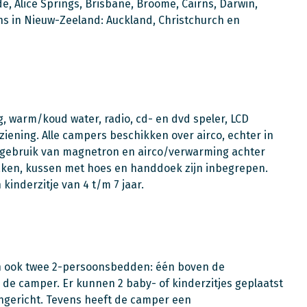
de, Alice Springs, Brisbane, Broome, Cairns, Darwin,
ns in Nieuw-Zeeland: Auckland, Christchurch en
, warm/koud water, radio, cd- en dvd speler, LCD
iening. Alle campers beschikken over airco, echter in
r gebruik van magnetron en airco/verwarming achter
laken, kussen met hoes en handdoek zijn inbegrepen.
 kinderzitje van 4 t/m 7 jaar.
an ook twee 2-persoonsbedden: één boven de
 de camper. Er kunnen 2 baby- of kinderzitjes geplaatst
ingericht. Tevens heeft de camper een