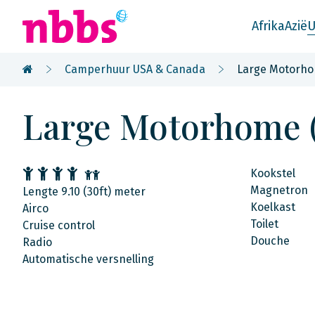
Afrika
Azië
U
Camperhuur USA & Canada
Large Motorho
Large Motorhome 
Kookstel
Magnetron
Lengte 9.10 (30ft) meter
Koelkast
Airco
Toilet
Cruise control
Douche
Radio
Automatische versnelling