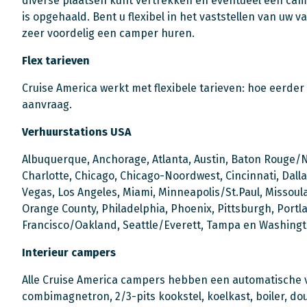
diverse plaatsen kunt vertrekken en eventueel een cam
is opgehaald. Bent u flexibel in het vaststellen van uw 
zeer voordelig een camper huren.
Flex tarieven
Cruise America werkt met flexibele tarieven: hoe eerder
aanvraag.
Verhuurstations USA
Albuquerque, Anchorage, Atlanta, Austin, Baton Rouge/
Charlotte, Chicago, Chicago-Noordwest, Cincinnati, Dalla
Vegas, Los Angeles, Miami, Minneapolis/St.Paul, Missoul
Orange County, Philadelphia, Phoenix, Pittsburgh, Portla
Francisco/Oakland, Seattle/Everett, Tampa en Washingt
Interieur campers
Alle Cruise America campers hebben een automatische ve
combimagnetron, 2/3-pits kookstel, koelkast, boiler, do