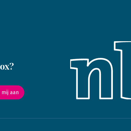
box?
 mij aan