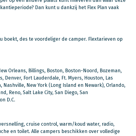
per op een andere plaats kunt inleveren dan waar deze
vakantieperiode? Dan kunt u dankzij het Flex Plan vaak
 u boekt, des te voordeliger de camper. Flextarieven op
New Orleans, Billings, Boston, Boston-Noord, Bozeman,
s, Denver, Fort Lauderdale, Ft. Myers, Houston, Las
a, Nashville, New York (Long Island en Newark), Orlando,
nd, Reno, Salt Lake City, San Diego, San
on D.C.
rsnelling, cruise control, warm/koud water, radio,
uche en toilet. Alle campers beschikken over volledige