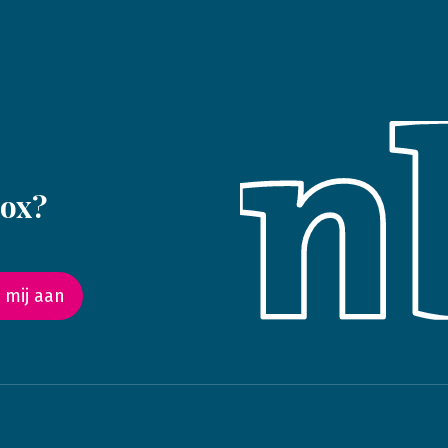
box?
 mij aan