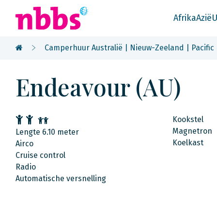
Afrika
Azië
U
Camperhuur Australië | Nieuw-Zeeland | Pacific
Endeavour (AU)
Kookstel
Magnetron
Lengte 6.10 meter
Koelkast
Airco
Cruise control
Radio
Automatische versnelling