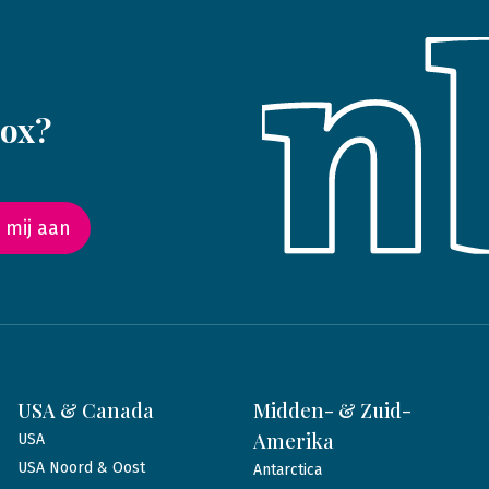
box?
 mij aan
USA & Canada
Midden- & Zuid-
Amerika
USA
USA Noord & Oost
Antarctica