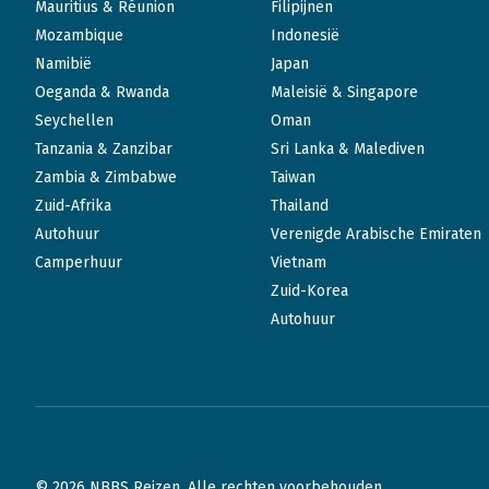
Mauritius & Réunion
Filipijnen
Mozambique
Indonesië
Namibië
Japan
Oeganda & Rwanda
Maleisië & Singapore
Seychellen
Oman
Tanzania & Zanzibar
Sri Lanka & Malediven
Zambia & Zimbabwe
Taiwan
Zuid-Afrika
Thailand
Autohuur
Verenigde Arabische Emiraten
Camperhuur
Vietnam
Zuid-Korea
Autohuur
© 2026 NBBS Reizen. Alle rechten voorbehouden.