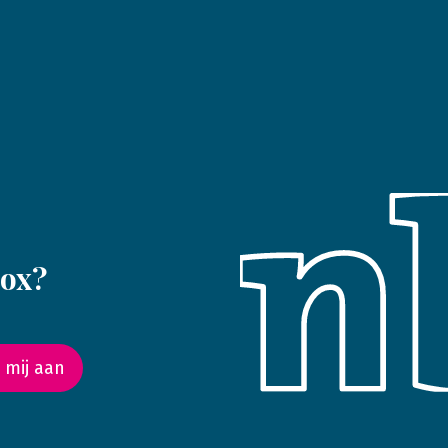
box?
 mij aan