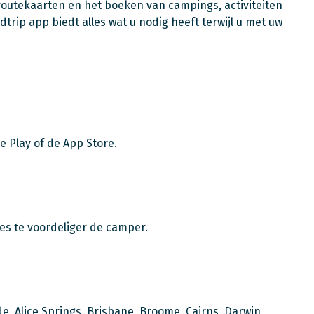
routekaarten en het boeken van campings, activiteiten
rip app biedt alles wat u nodig heeft terwijl u met uw
e Play of de App Store.
des te voordeliger de camper.
de, Alice Springs, Brisbane, Broome, Cairns, Darwin,