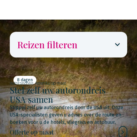
Reizen filteren
8 dagen
Autorondreis Amerika op maat
Stel zelf uw autorondreis
USA samen
Stippel zelf uw autorondreis door de USA uit. Onze
USA-specialisten geven u advies over de route en
boeken voor u de hotels, vliegreis en autohuur.
Offerte op maat