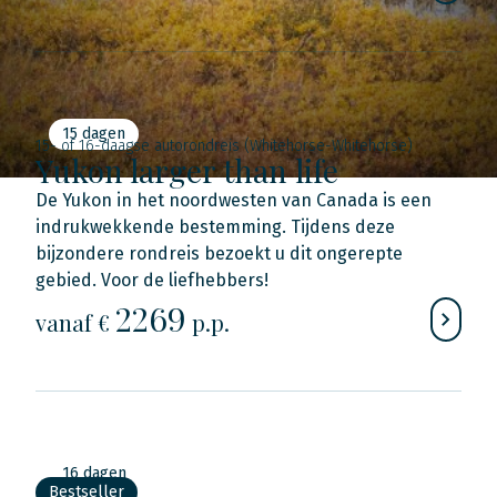
15 dagen
15- of 16-daagse autorondreis (Whitehorse-Whitehorse)
Yukon larger than life
De Yukon in het noordwesten van Canada is een
indrukwekkende bestemming. Tijdens deze
bijzondere rondreis bezoekt u dit ongerepte
gebied. Voor de liefhebbers!
2269
vanaf €
p.p.
16 dagen
Bestseller