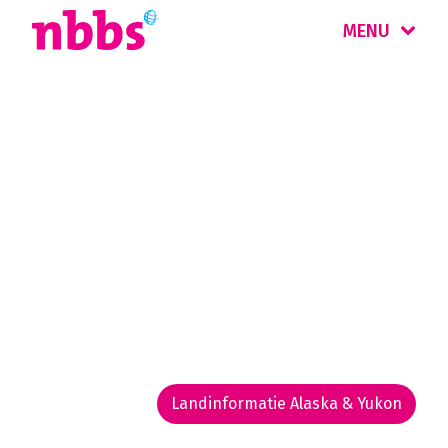
MENU
Rondreis
Alaska & Yukon
The 'Final Frontier' is de grootste én koudste
staat. De natuur is overweldigend, met
bergmassieven, gletsjers en toendra’s. Het
grenst aan de ruige wildernis van het
Canadese Yukon.
Landinformatie Alaska & Yukon
Rondreis routekaarten