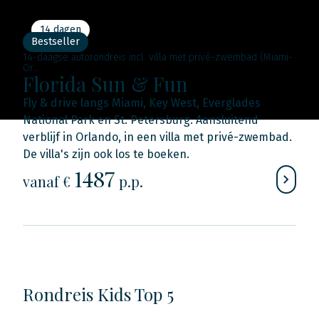
14 dagen
Bestseller
14-daagse autorondreis incl. villa met privé-zwembad (Miami-
Or...
Florida Sun & Fun
Fly & drive langs Miami, Key West, Everglades
National Park en St. Petersburg. Aansluitend
verblijf in Orlando, in een villa met privé-zwembad.
De villa's zijn ook los te boeken.
1487
vanaf €
p.p.
Rondreis Kids Top 5