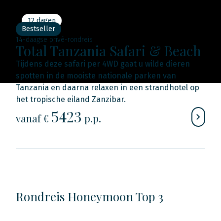
12 dagen
Bestseller
14-daagse privé-rondreis
Total Tanzania Safari & Beach
Tijdens deze safari per 4WD gaat u wilde dieren
spotten in de mooiste nationale parken van
Tanzania en daarna relaxen in een strandhotel op
het tropische eiland Zanzibar.
5423
vanaf €
p.p.
Rondreis Honeymoon Top 3