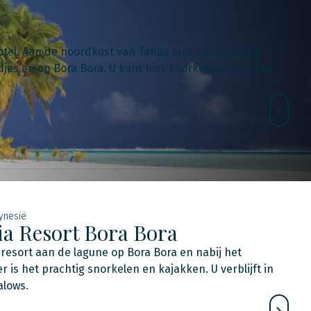
ië
el. Aan de noordkust van Tahaa met een prachtig
ndjes en op Bora Bora. U kunt hier snorkelen, kajakken
lynesië
ia Resort Bora Bora
resort aan de lagune op Bora Bora en nabij het
r is het prachtig snorkelen en kajakken. U verblijft in
alows.