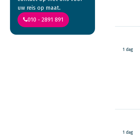
uw reis op maat.
010 - 2891 891
1 dag
1 dag