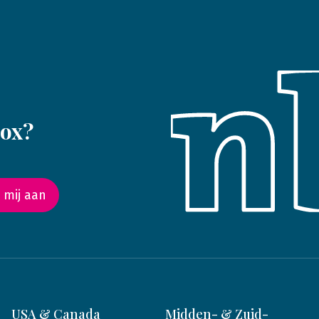
box?
 mij aan
USA & Canada
Midden- & Zuid-