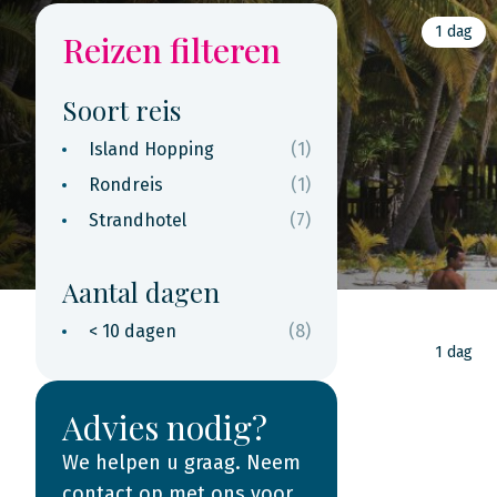
1 dag
Reizen filteren
Soort reis
Island Hopping
(1)
Rondreis
(1)
Strandhotel
(7)
Aantal dagen
< 10 dagen
(8)
1 dag
Advies nodig?
We helpen u graag. Neem
contact op met ons voor