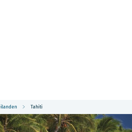
SA & Canada
Midden- & Zuid-Amerika
Australië | Nieuw
eilanden
Tahiti