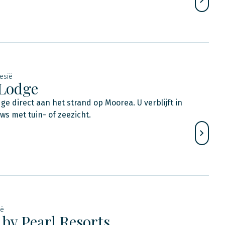
esië
Lodge
dge direct aan het strand op Moorea. U verblijft in
ws met tuin- of zeezicht.
ië
 by Pearl Resorts