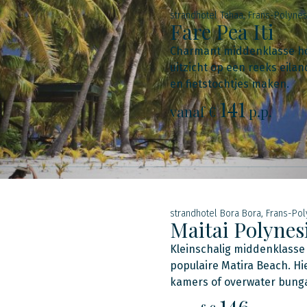
strandhotel Tahaa, Frans-Polynes
Fare Pea Iti
Charmant middenklasse hot
uitzicht op een reeks eila
en fietstochtjes maken.
141
vanaf €
p.p.
strandhotel Bora Bora, Frans-Po
Maitai Polynes
Kleinschalig middenklasse 
populaire Matira Beach. Hie
kamers of overwater bung
146