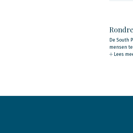
Rondrei
De South Pa
mensen ter
Lees me