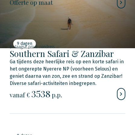
Offerte op maat
9 dagen
9-daagse privé-rondreis
Southern Safari & Zanzibar
Ga tijdens deze heerlijke reis op een korte safari in
het ongerepte Nyerere NP (voorheen Selous) en
geniet daarna van zon, zee en strand op Zanzibar!
Diverse safari-activiteiten inbegrepen.
3538
vanaf €
p.p.