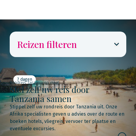
Reizen filteren
7 dagen
Rondreis Tanzania op maat
Stel zelf uw reis door
Tanzania samen
Stippel zelf uw rondreis door Tanzania uit. Onze
Afrika specialisten geven u advies over de route en
boeken hotels, vliegreis, vervoer ter plaatse en
eventuele excursies.