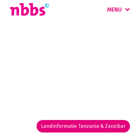
MENU
Rondreis
Tanzania & Zanzibar
Een safariland vol beroemde wildparken
zoals de Serengeti en de Ngorongoro krater.
Iconisch is de Kilimanjaro, met 5.895 meter de
hoogste berg van Afrika. Na uw safari kunt u
relaxen op Zanzibar.
Landinformatie Tanzania & Zanzibar
Rondreis routekaarten