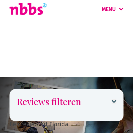
MENU
Reizigers
vertellen
Reviews filteren
Een review uit Florida