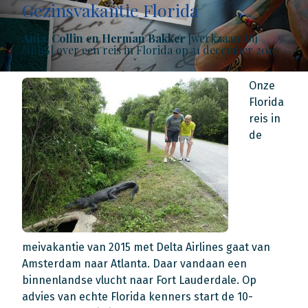
Gezinsvakantie Florida
Anja, Collin en Herman Bakker
[werkzaam bij
NBBS] over een reis in Florida op 31 december 2015
Onze
Florida
reis in
de
meivakantie van 2015 met Delta Airlines gaat van
Amsterdam naar Atlanta. Daar vandaan een
binnenlandse vlucht naar Fort Lauderdale. Op
advies van echte Florida kenners start de 10-