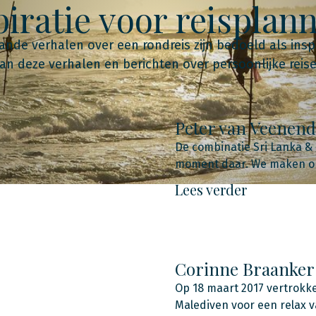
piratie voor reisplan
nde verhalen over een rondreis zijn bedoeld als insp
an deze verhalen en berichten over persoonlijke reise
Peter van Veenend
De combinatie Sri Lanka & 
moment daar. We maken on
Lees verder
Corinne Braanker 
Op 18 maart 2017 vertrokk
Malediven voor een relax v