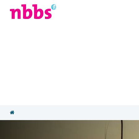
Afrika
Azië
U
Reizigers
vertellen