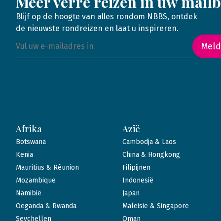
Meer verre reizen in uw mail
Blijf op de hoogte van alles rondom NBBS, ontdek
de nieuwste rondreizen en laat u inspireren.
Meld
Afrika
Azië
Botswana
Cambodja & Laos
Kenia
China & Hongkong
Mauritius & Réunion
Filipijnen
Mozambique
Indonesië
Namibië
Japan
Oeganda & Rwanda
Maleisië & Singapore
Seychellen
Oman