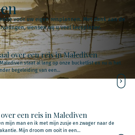
nen
iratie voor uw eigen reisplannen. Met dank aan de
rvaringen, wensen wij u veel leesplezier.
aal over een reis in Malediven
Malediven staat al lang op onze bucketlist en nu is het
der begeleiding van een…
over een reis in Malediven
en mijn man en ik met mijn zusje en zwager naar de
akantie. Mijn droom om ooit in een…