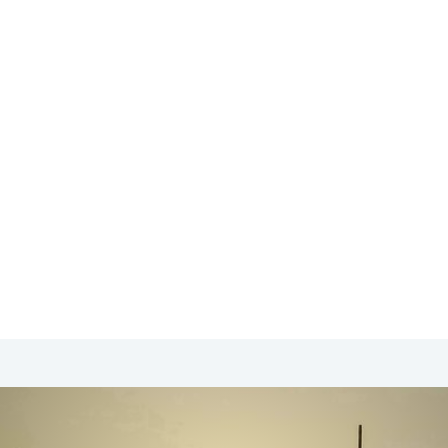
SA & Canada
Midden- & Zuid-Amerika
Australië | Nieuw