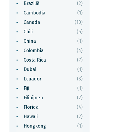
Brazilië
(2)
Cambodja
(1)
Canada
(10)
Chili
(6)
China
(1)
Colombia
(4)
Costa Rica
(7)
Dubai
(1)
Ecuador
(3)
Fiji
(1)
Filipijnen
(2)
Florida
(4)
Hawaii
(2)
Hongkong
(1)