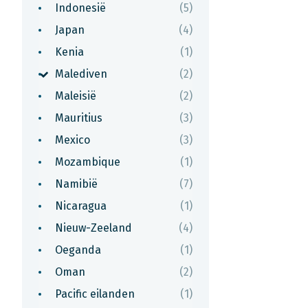
Indonesië
(5)
Japan
(4)
Kenia
(1)
Malediven
(2)
Maleisië
(2)
Mauritius
(3)
Mexico
(3)
Mozambique
(1)
Namibië
(7)
Nicaragua
(1)
Nieuw-Zeeland
(4)
Oeganda
(1)
Oman
(2)
Pacific eilanden
(1)