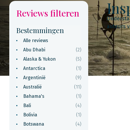
Ins
Reviews filteren
Onderstaa
auteurs v
Bestemmingen
Alle reviews
Abu Dhabi
(2)
Alaska & Yukon
(5)
Antarctica
(1)
Argentinië
(9)
Australië
(11)
Bahama's
(1)
Bali
(4)
Bolivia
(1)
Botswana
(4)