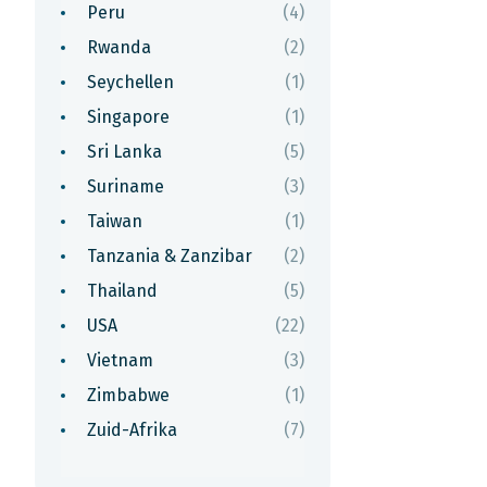
Peru
(4)
Rwanda
(2)
Seychellen
(1)
Singapore
(1)
Sri Lanka
(5)
Suriname
(3)
Taiwan
(1)
Tanzania & Zanzibar
(2)
Thailand
(5)
USA
(22)
Vietnam
(3)
Zimbabwe
(1)
Zuid-Afrika
(7)