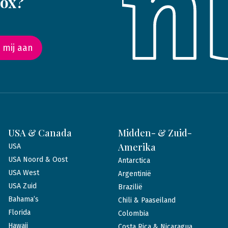
box?
 mij aan
USA & Canada
Midden- & Zuid-
Amerika
USA
USA Noord & Oost
Antarctica
USA West
Argentinië
USA Zuid
Brazilië
Bahama’s
Chili & Paaseiland
Florida
Colombia
Hawaii
Costa Rica & Nicaragua