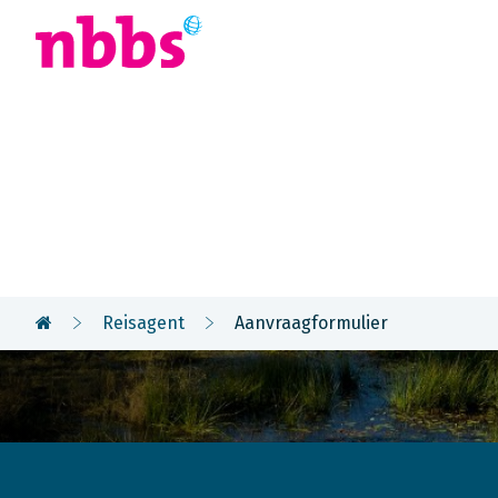
Afrika
Azië
U
Aanvraagfor
Reisagent
Aanvraagformulier