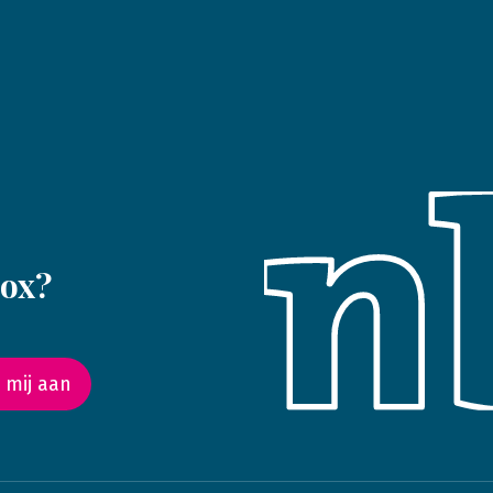
box?
 mij aan