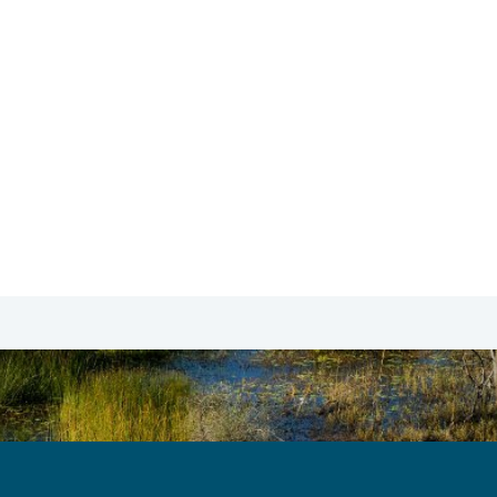
SA & Canada
Midden- & Zuid-Amerika
Australië | Nieuw
mulier