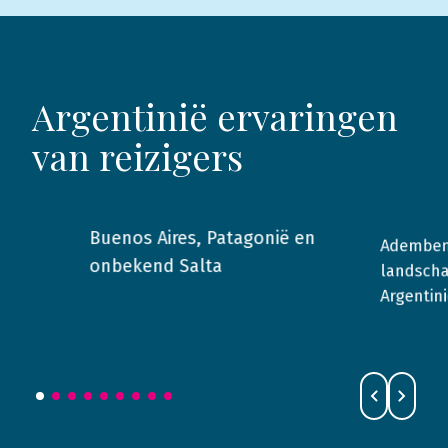
Argentinië ervaringen
van reizigers
Buenos Aires, Patagonië en
Adembe
2010
Argentinië
2023
onbekend Salta
landscha
Argentini