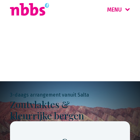
MENU
Rondreis
Argentinië
3-daags arrangement vanuit Salta
Zoutvlaktes &
kleurrijke bergen