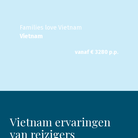
Families love Vietnam
Vietnam
vanaf €
3280
p.p.
Vietnam ervaringen
van reizigers