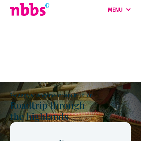
MENU
Rondreis
Vietnam
7-daags arrangement vanuit Hoi An
Roadtrip through
the highlands