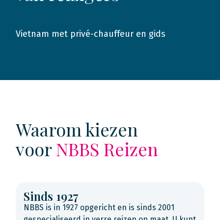
Vietnam met privé-chauffeur en gids
2019
Waarom kiezen
voor
NBBS Reizen
Sinds 1927
NBBS is in 1927 opgericht en is sinds 2001
gespecialiseerd in verre reizen op maat. U kunt