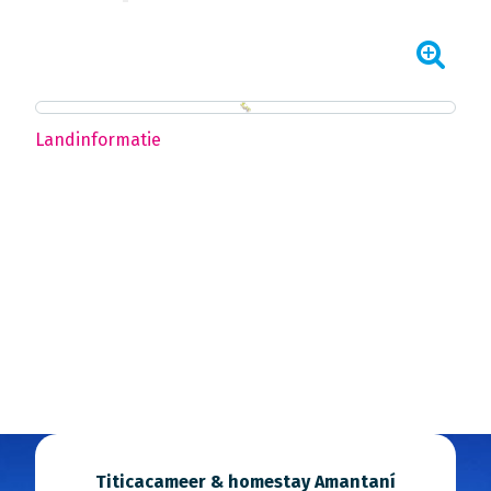
Landinformatie
Titicacameer & homestay Amantaní