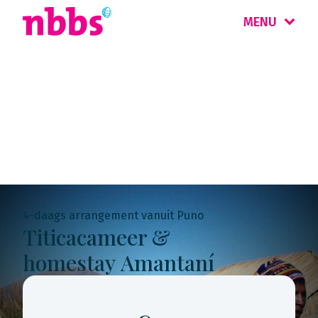
MENU
Rondreis
Peru & Bolivia
4-daags arrangement vanuit Puno
Titicacameer &
homestay Amantaní