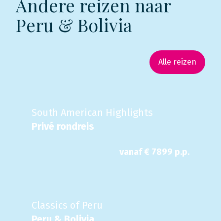
Andere reizen naar
Peru & Bolivia
Alle reizen
South American Highlights
Privé rondreis
vanaf €
7899
p.p.
Classics of Peru
Peru & Bolivia