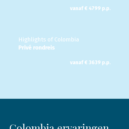
vanaf €
4799
p.p.
Highlights of Colombia
Privé rondreis
vanaf €
3639
p.p.
Colombia ervaringen