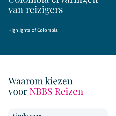
van reizigers
Highlights of Colombia
2025
Waarom kiezen
voor
NBBS Reizen
Sinds 1927