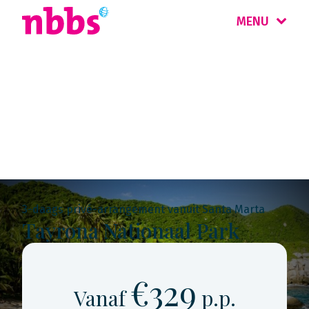
MENU
Rondreis
Colombia
3-daags privé-arrangement vanuit Santa Marta
Tayrona Nationaal Park
€329
Vanaf
p.p.