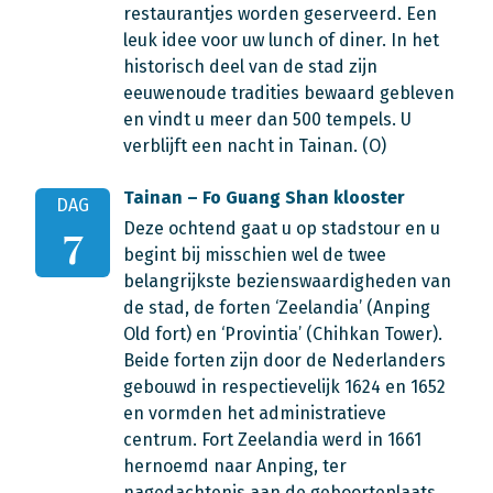
restaurantjes worden geserveerd. Een
leuk idee voor uw lunch of diner. In het
historisch deel van de stad zijn
eeuwenoude tradities bewaard gebleven
en vindt u meer dan 500 tempels. U
verblijft een nacht in Tainan. (O)
Tainan – Fo Guang Shan klooster
DAG
Deze ochtend gaat u op stadstour en u
7
begint bij misschien wel de twee
belangrijkste bezienswaardigheden van
de stad, de forten ‘Zeelandia’ (Anping
Old fort) en ‘Provintia’ (Chihkan Tower).
Beide forten zijn door de Nederlanders
gebouwd in respectievelijk 1624 en 1652
en vormden het administratieve
centrum. Fort Zeelandia werd in 1661
hernoemd naar Anping, ter
nagedachtenis aan de geboorteplaats