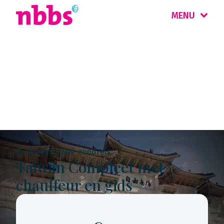
MENU
Rondreis
Taiwan
15-daagse privé-rondreis
Taiwan Compleet met
chauffeur en gids