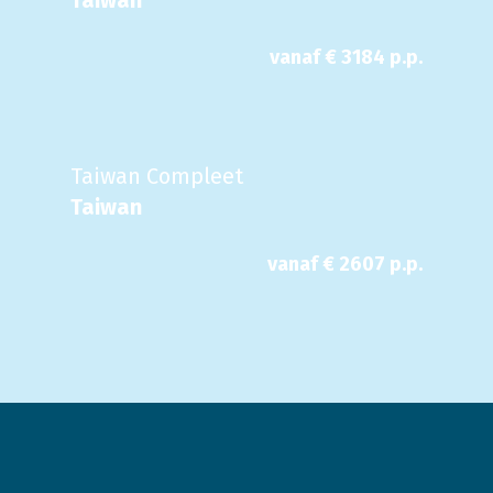
Taiwan
vanaf €
3184
p.p.
Taiwan Compleet
Taiwan
vanaf €
2607
p.p.