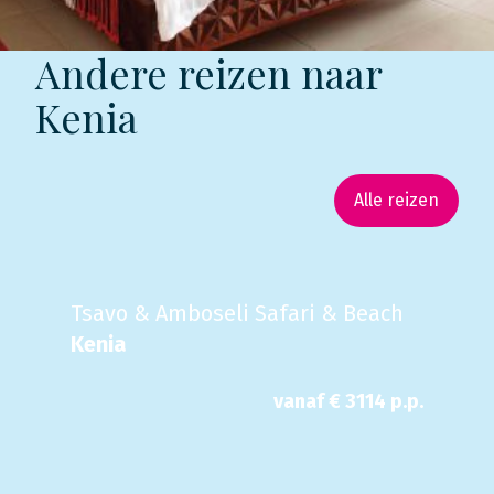
Andere reizen naar
Kenia
Alle reizen
Tsavo & Amboseli Safari & Beach
Kenia
vanaf €
3114
p.p.