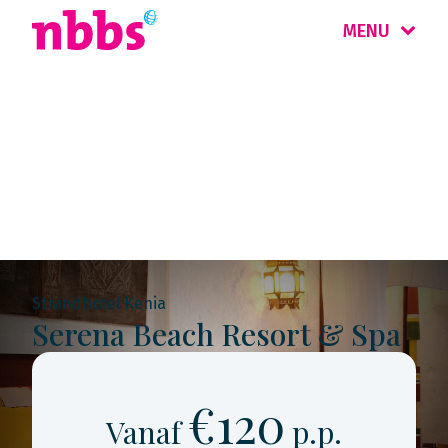
MENU
Rondreis
Kenia
Strandhotel Kenia
Serena Beach Resort & Spa
€120
Vanaf
p.p.