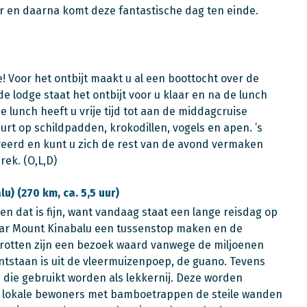
er en daarna komt deze fantastische dag ten einde.
! Voor het ontbijt maakt u al een boottocht over de
de lodge staat het ontbijt voor u klaar en na de lunch
 lunch heeft u vrije tijd tot aan de middagcruise
urt op schildpadden, krokodillen, vogels en apen. ’s
veerd en kunt u zich de rest van de avond vermaken
rek. (O,L,D)
) (270 km, ca. 5,5 uur)
 en dat is fijn, want vandaag staat een lange reisdag op
naar Mount Kinabalu een tussenstop maken en de
rotten zijn een bezoek waard vanwege de miljoenen
ntstaan is uit de vleermuizenpoep, de guano. Tevens
 die gebruikt worden als lekkernij. Deze worden
n lokale bewoners met bamboetrappen de steile wanden