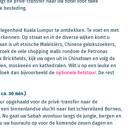
gt de privé-transfer naar uw hotel voor twee
je besteding.
elegenheid Kuala Lumpur te ontdekken. Te voet en met
rkennen. Op straat en in de diverse wijken komt u
taan is uit etnische Maleisiërs, Chinese gelukszoekers,
ezoek de vele shopping malls rondom de Petronas
k Brickfields, kijk uw ogen uit in Chinatown en volg de
uwen, moskeeën en kathedralen. Wilt u op een leuke en
Boek dan bijvoorbeeld de
optionele fietstour
. De rest
ca. 30 min.)
eur opgehaald voor de privé-transfer naar de
 een binnenlandse vlucht naar het schiereiland Borneo,
 Nu gaat uw Sabah avontuur langs de jungle, bergen en
t u uw huurauto op voor de komende zeven dagen en