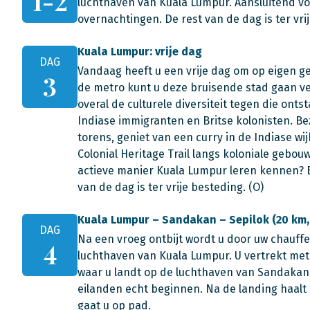
1-2
luchthaven van Kuala Lumpur. Aansluitend vol
overnachtingen. De rest van de dag is ter vri
Kuala Lumpur: vrije dag
DAG
Vandaag heeft u een vrije dag om op eigen g
3
de metro kunt u deze bruisende stad gaan ve
overal de culturele diversiteit tegen die onts
Indiase immigranten en Britse kolonisten. B
torens, geniet van een curry in de Indiase wij
Colonial Heritage Trail langs koloniale gebo
actieve manier Kuala Lumpur leren kennen? 
van de dag is ter vrije besteding. (O)
Kuala Lumpur – Sandakan – Sepilok (20 km, 
DAG
Na een vroeg ontbijt wordt u door uw chauff
4
luchthaven van Kuala Lumpur. U vertrekt met
waar u landt op de luchthaven van Sandakan.
eilanden echt beginnen. Na de landing haal
gaat u op pad.