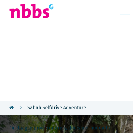
Afrika
Azië
U
Rondreis
Maleisië & 
Sabah Selfdrive Adventure
14-daagse privé-rondreis, deels per huurauto