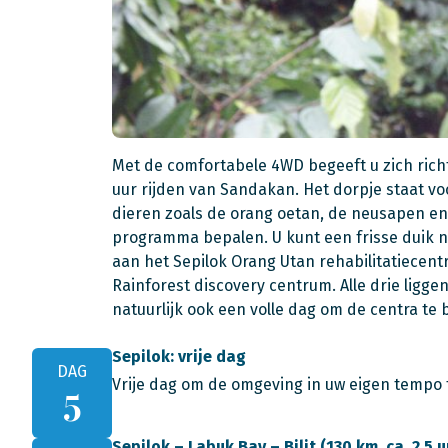
Met de comfortabele 4WD begeeft u zich richt
uur rijden van Sandakan. Het dorpje staat v
dieren zoals de orang oetan, de neusapen en
programma bepalen. U kunt een frisse duik 
aan het Sepilok Orang Utan rehabilitatiecen
Rainforest discovery centrum. Alle drie ligg
natuurlijk ook een volle dag om de centra te b
Sepilok: vrije dag
DAG
Vrije dag om de omgeving in uw eigen tempo 
5
Sepilok – Labuk Bay – Bilit (130 km, ca. 2,5 u