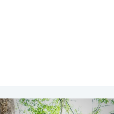
SA & Canada
Midden- & Zuid-Amerika
Australië | Nieuw
Singapore