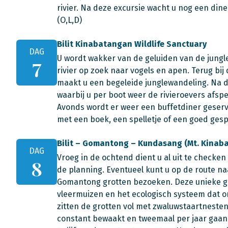
rivier. Na deze excursie wacht u nog een din
(O,L,D)
Bilit Kinabatangan Wildlife Sanctuary
DAG
U wordt wakker van de geluiden van de jungle
7
rivier op zoek naar vogels en apen. Terug bij 
maakt u een begeleide junglewandeling. Na de
waarbij u per boot weer de rivieroevers afspe
Avonds wordt er weer een buffetdiner geser
met een boek, een spelletje of een goed gesp
Bilit – Gomantong – Kundasang (Mt. Kinabalu
DAG
Vroeg in de ochtend dient u al uit te checken
8
de planning. Eventueel kunt u op de route 
Gomantong grotten bezoeken. Deze unieke g
vleermuizen en het ecologisch systeem dat o
zitten de grotten vol met zwaluwstaartnesten
constant bewaakt en tweemaal per jaar gaa