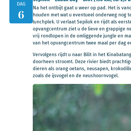
DAG
Na het ontbijt gaat u weer op pad. Het is va
6
houden met wat u eventueel onderweg nog te
lunchplek. U verlaat Sepilok en rijdt als eer
opvangcentrum ziet u de lieve en grappige n
vrij rondlopen in de omliggende jungle en ma
van het opvangcentrum twee maal per dag ee
Vervolgens rijdt u naar Bilit in het Kinabatan
doorheen stroomt. Deze rivier biedt prachti
dieren als orang oetans, neusapen, krokodille
zoals de ijsvogel en de neushoornvogel.