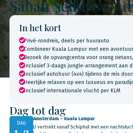
Sabah Selfdrive A
In het kort
Privé-rondreis, deels per huurauto
Combineer Kuala Lumpur met een avontuur
Bezoek de opvangcentra voor orang oetans
Inclusief 3-daags jungle-arrangement aan d
Inclusief autohuur (4x4) tijdens de reis doo
Heerlijke relaxen op een luxueus en paradijs
Inclusief internationale vlucht per KLM
Dag tot dag
Amsterdam – Kuala Lumpur
DAG
U vertrekt vanaf Schiphol met een nachtvluch