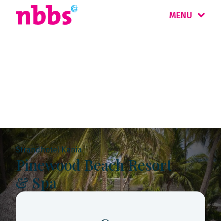
MENU
Rondreis
Kenia
Strandhotel Kenia
Pinewood Beach Resort
& Spa