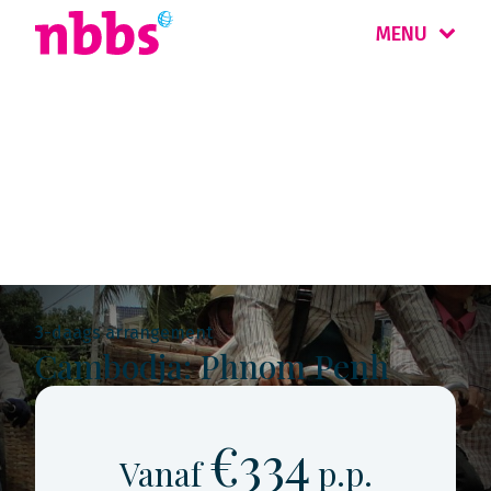
MENU
Rondreis
Cambodja & Laos
3-daags arrangement
Cambodja: Phnom Penh
€334
Vanaf
p.p.