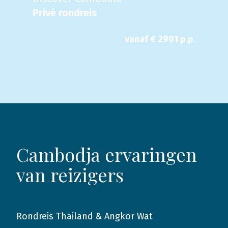
Privé rondreis
vanaf €
2901
p.p.
Cambodja ervaringen
van reizigers
Rondreis Thailand & Angkor Wat
2015