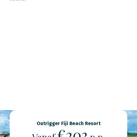
Outrigger Fiji Beach Resort
€203
Vanaf
p.p.