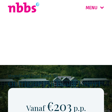
MENU
Rondreis
Pacific eilanden
strandhotel Coral Coast, Fiji
Outrigger Fiji Beach Resort
€203
Vanaf
p.p.