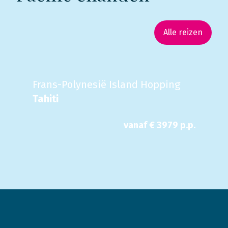
Alle reizen
Frans-Polynesië Island Hopping
Tahiti
vanaf €
3979
p.p.