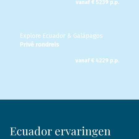
vanaf €
5239
p.p.
Explore Ecuador & Galápagos
Privé rondreis
vanaf €
4229
p.p.
Ecuador ervaringen