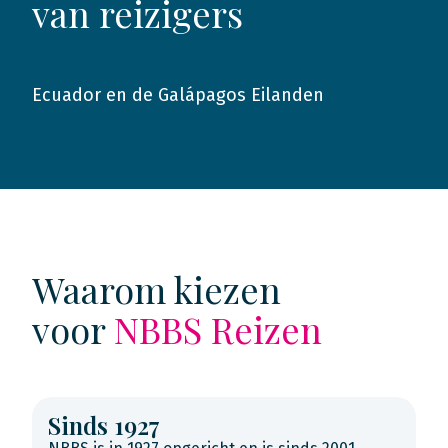
van reizigers
Ecuador en de Galápagos Eilanden
2014
Waarom kiezen
voor
NBBS Reizen
Sinds 1927