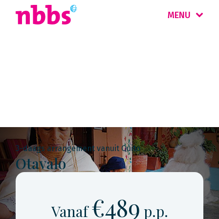
MENU
Rondreis
Ecuador & Galápagos
3-daags arrangement vanuit Quito
Otavalo
€489
Vanaf
p.p.