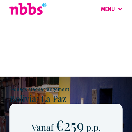
MENU
Rondreis
Peru & Bolivia
2-daags stadsarrangement
Bolivia: La Paz
€259
Vanaf
p.p.