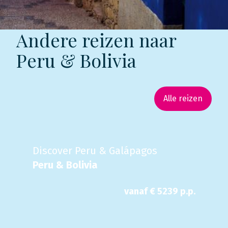
Andere reizen naar
Peru & Bolivia
Alle reizen
Discover Peru & Galápagos
Peru & Bolivia
vanaf €
5239
p.p.