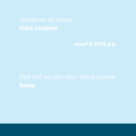
Treasures of Kenya
Privé rondreis
vanaf €
3936
p.p.
Stel zelf uw reis door Kenia samen
Kenia