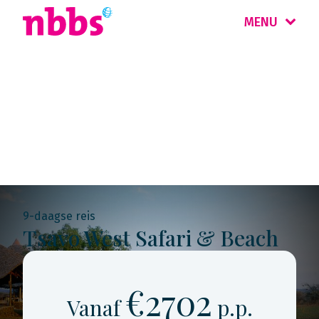
MENU
Rondreis
Kenia
9-daagse reis
Tsavo West Safari & Beach
€2702
Vanaf
p.p.