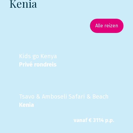
Kenia
Alle reizen
Kids go Kenya
Privé rondreis
Tsavo & Amboseli Safari & Beach
Kenia
vanaf €
3114
p.p.