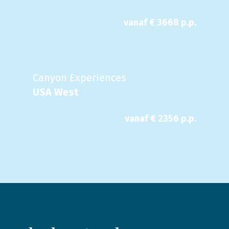
vanaf €
3668
p.p.
Canyon Experiences
USA West
vanaf €
2356
p.p.