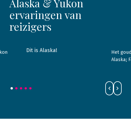
Alaska & Yukon
ervaringen van
reizigers
Dit is Alaska!
ukon
Het goud
2013
Alaska & Yukon
2023
Alaska; 