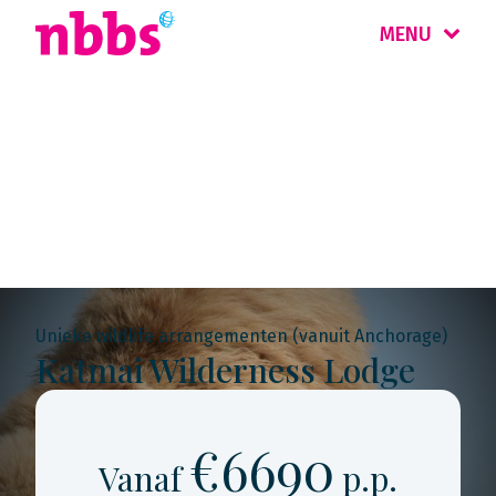
MENU
Rondreis
Amerika
Unieke wildlife arrangementen (vanuit Anchorage)
Katmai Wilderness Lodge
€6690
Vanaf
p.p.