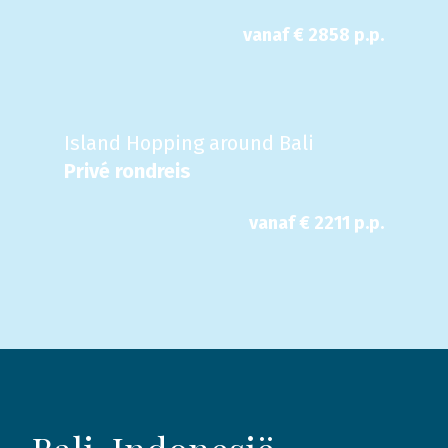
vanaf €
2858
p.p.
Island Hopping around Bali
Privé rondreis
vanaf €
2211
p.p.