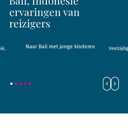
Bali, Indonesië
ervaringen van
reizigers
Naar Bali met jonge kinderen
ië,
Veelzijdig
2012
Indonesië
2018