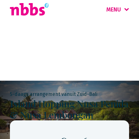
MENU
Rondreis
Indonesië
5-daags arrangement vanuit Zuid-Bali
Island Hopping Nusa Penida
& Nusa Lembongan