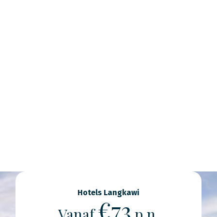
Hotels Langkawi
€73
Vanaf
p.n.