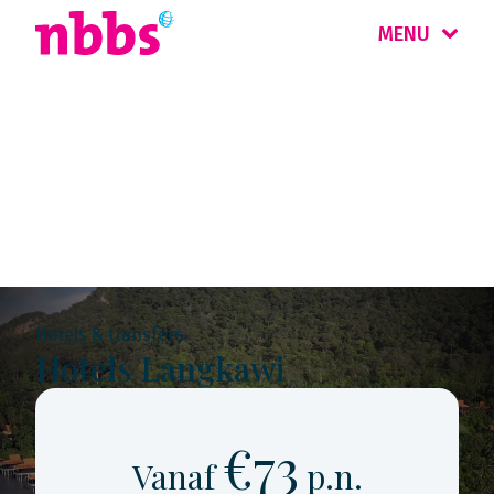
MENU
Rondreis
Maleisië & Singapore
Hotels & transfers
Hotels Langkawi
€73
Vanaf
p.n.