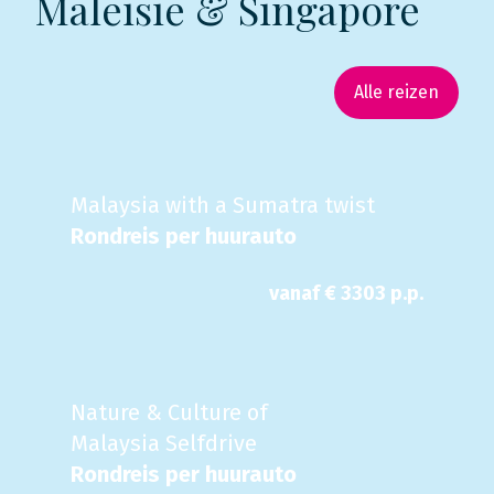
Maleisië & Singapore
Alle reizen
Malaysia with a Sumatra twist
Rondreis per huurauto
vanaf €
3303
p.p.
Nature & Culture of
Malaysia Selfdrive
Rondreis per huurauto