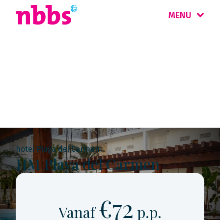
MENU
Rondreis
Mexico
hotel Playa del Carmen
HM Playa del Carmen
€72
Vanaf
p.p.