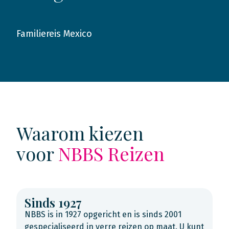
Familiereis Mexico
2021
Waarom kiezen
voor
NBBS Reizen
Sinds 1927
NBBS is in 1927 opgericht en is sinds 2001
gespecialiseerd in verre reizen op maat. U kunt