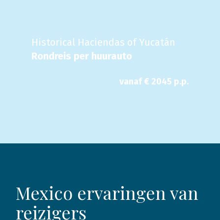
Historical Haciendas of Yucatán
Rondreis per huurauto
vanaf €
2045
p.p.
Mexico ervaringen van
reizigers