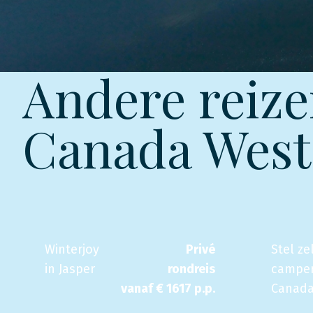
Andere reize
Canada West
Winterjoy
Privé
Stel ze
in Jasper
rondreis
camper
vanaf €
1617
p.p.
Canad