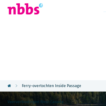
Afrika
Azië
U
Rondreis
Canada Wes
Ferry-overtochten Inside Passage
Veerverbindingen West-Canada