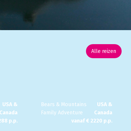
Alle reizen
USA &
Bears & Mountains
USA &
Canada
Family Adventure
Canada
288
p.p.
vanaf €
2220
p.p.