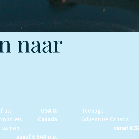
n naar
lf uw
USA &
Teenage
rondreis
Canada
Adventure Canada
a samen
vanaf €
3
vanaf €
540
p.p.