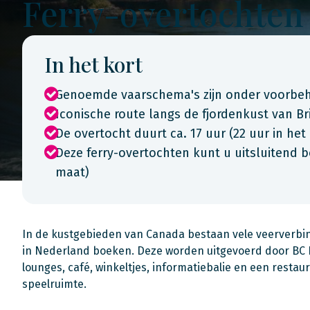
Ferry-overtochten
In het kort
Genoemde vaarschema's zijn onder voorbeh
Iconische route langs de fjordenkust van Br
De overtocht duurt ca. 17 uur (22 uur in het
Deze ferry-overtochten kunt u uitsluitend 
maat)
In de kustgebieden van Canada bestaan vele veerverbin
in Nederland boeken. Deze worden uitgevoerd door BC Fe
lounges, café, winkeltjes, informatiebalie en een restaur
speelruimte.