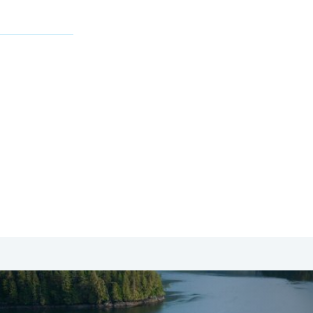
SA & Canada
Midden- & Zuid-Amerika
Australië | Nieuw
t