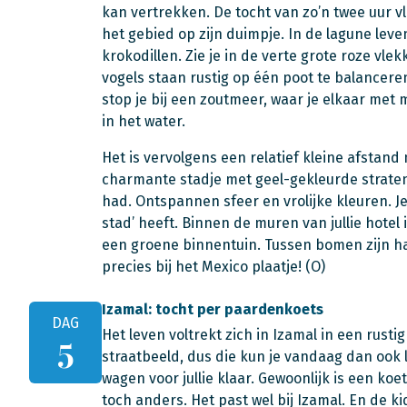
kan vertrekken. De tocht van zo’n twee uur vl
het gebied op zijn duimpje. In de lagune lev
krokodillen. Zie je in de verte grote roze vl
vogels staan rustig op één poot te balanceren
stop je bij een zoutmeer, waar je elkaar me
in het water.
Het is vervolgens een relatief kleine afstand 
charmante stadje met geel-gekleurde straten 
had. Ontspannen sfeer en vrolijke kleuren. J
stad’ heeft. Binnen de muren van jullie hotel 
een groene binnentuin. Tussen bomen zijn h
precies bij het Mexico plaatje! (O)
Izamal: tocht per paardenkoets
DAG
Het leven voltrekt zich in Izamal in een rusti
5
straatbeeld, dus die kun je vandaag dan ook 
wagen voor jullie klaar. Gewoonlijk is een koet
toch anders. Het past wel bij Izamal. En de k