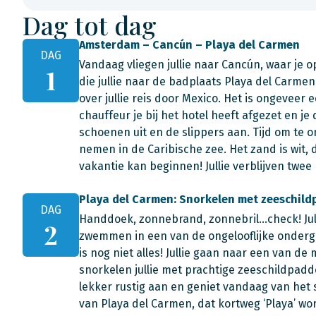
Dag tot dag
Amsterdam – Cancún – Playa del Carmen
DAG
Vandaag vliegen jullie naar Cancún, waar je
1
die jullie naar de badplaats Playa del Carmen
over jullie reis door Mexico. Het is ongeveer
chauffeur je bij het hotel heeft afgezet en 
schoenen uit en de slippers aan. Tijd om te
nemen in de Caribische zee. Het zand is wit,
vakantie kan beginnen! Jullie verblijven twee
Playa del Carmen: Snorkelen met zeeschil
DAG
Handdoek, zonnebrand, zonnebril…check! Jul
2
zwemmen in een van de ongelooflijke ondergr
is nog niet alles! Jullie gaan naar een van d
snorkelen jullie met prachtige zeeschildpadd
lekker rustig aan en geniet vandaag van het 
van Playa del Carmen, dat kortweg ‘Playa’ wo