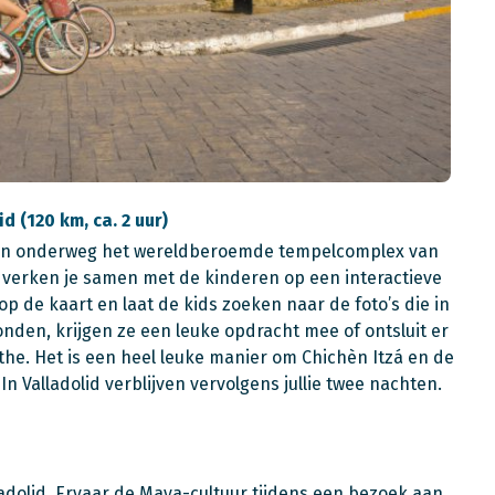
d (120 km, ca. 2 uur)
eken onderweg het wereldberoemde tempelcomplex van
d verken je samen met de kinderen op een interactieve
op de kaart en laat de kids zoeken naar de foto’s die in
den, krijgen ze een leuke opdracht mee of ontsluit er
the. Het is een heel leuke manier om Chichèn Itzá en de
n Valladolid verblijven vervolgens jullie twee nachten.
adolid. Ervaar de Maya-cultuur tijdens een bezoek aan