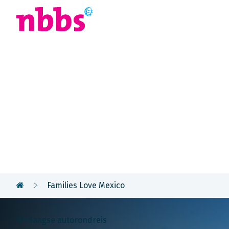
Afrika
Azië
U
Rondreis
Mexico
Families Love Mexico
12-daagse autorondreis