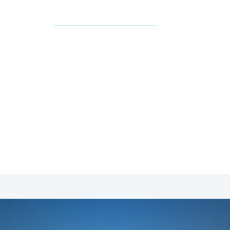
SA & Canada
Midden- & Zuid-Amerika
Australië | Nieuw