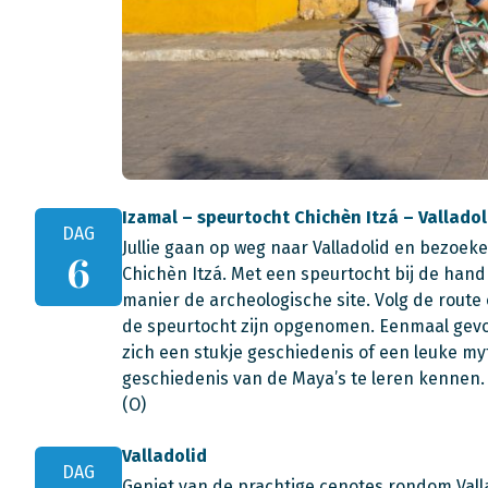
Izamal – speurtocht Chichèn Itzá – Valladoli
DAG
Jullie gaan op weg naar Valladolid en bezo
6
Chichèn Itzá. Met een speurtocht bij de han
manier de archeologische site. Volg de route 
de speurtocht zijn opgenomen. Eenmaal gevon
zich een stukje geschiedenis of een leuke my
geschiedenis van de Maya’s te leren kennen. I
(O)
Valladolid
DAG
Geniet van de prachtige cenotes rondom Vall