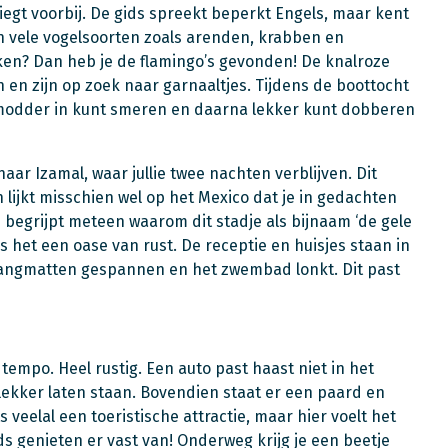
iegt voorbij. De gids spreekt beperkt Engels, maar kent
en vele vogelsoorten zoals arenden, krabben en
ekken? Dan heb je de flamingo’s gevonden! De knalroze
 en zijn op zoek naar garnaaltjes. Tijdens de boottocht
t modder in kunt smeren en daarna lekker kunt dobberen
naar Izamal, waar jullie twee nachten verblijven. Dit
lijkt misschien wel op het Mexico dat je in gedachten
e begrijpt meteen waarom dit stadje als bijnaam ‘de gele
is het een oase van rust. De receptie en huisjes staan in
angmatten gespannen en het zwembad lonkt. Dit past
g tempo. Heel rustig. Een auto past haast niet in het
lekker laten staan. Bovendien staat er een paard en
s veelal een toeristische attractie, maar hier voelt het
ids genieten er vast van! Onderweg krijg je een beetje