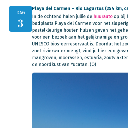
Playa del Carmen – Rio Lagartos (254 km, ca.
DAG
In de ochtend halen jullie de
huurauto
op bij 
3
badplaats Playa del Carmen voor het slaperi
pastelkleurige houten huizen geven het geheel
voor een bezoek aan het gelijknamige en gro
UNESCO biosfeerreservaat is. Doordat het zou
zoet rivierwater mengt, vind je hier een geva
mangroven, moerassen, estuaria, zoutvlakten
de noordkust van Yucatan. (O)