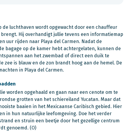
 op de luchthaven wordt opgewacht door een chauffeur
 brengt. Hij overhandigt jullie tevens een informatiemap
 een uur rijden naar Playa del Carmen. Nadat de
je de bagage op de kamer hebt achtergelaten, kunnen de
 ontspannen aan het zwembad of direct een duik te
 de zee is blauw en de zon brandt hoog aan de hemel. De
 nachten in Playa del Carmen.
dpadden
lie worden opgehaald en gaan naar een cenote om te
ondse grotten van het schiereiland Yucatan. Maar dat
e mooiste baaien in het Mexicaanse Caribisch gebied. Hier
en in hun natuurlijke leefomgeving. Doe het verder
strand en struin een beetje door het gezellige centrum
rdt genoemd. (O)