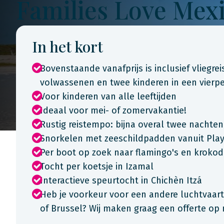
Families Love Mex
In het kort
Bovenstaande vanafprijs is inclusief vliegre
volwassenen en twee kinderen in een vier
Voor kinderen van alle leeftijden
Ideaal voor mei- of zomervakantie!
Rustig reistempo: bijna overal twee nachten
Snorkelen met zeeschildpadden vanuit Pla
Per boot op zoek naar flamingo's en krokodi
Tocht per koetsje in Izamal
Interactieve speurtocht in Chichèn Itzá
Heb je voorkeur voor een andere luchtvaart
of Brussel? Wij maken graag een offerte op