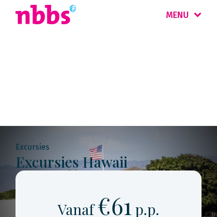
MENU
Rondreis
Hawaii
Excursies
Excursies Hawaii
€61
Vanaf
p.p.