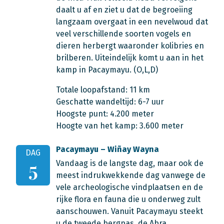
daalt u af en ziet u dat de begroeiing
langzaam overgaat in een nevelwoud dat
veel verschillende soorten vogels en
dieren herbergt waaronder kolibries en
brilberen. Uiteindelijk komt u aan in het
kamp in Pacaymayu. (O,L,D)
Totale loopafstand: 11 km
Geschatte wandeltijd: 6-7 uur
Hoogste punt: 4.200 meter
Hoogte van het kamp: 3.600 meter
Pacaymayu – Wiñay Wayna
DAG
Vandaag is de langste dag, maar ook de
5
meest indrukwekkende dag vanwege de
vele archeologische vindplaatsen en de
rijke flora en fauna die u onderweg zult
aanschouwen. Vanuit Pacaymayu steekt
u de tweede bergpas, de Abra