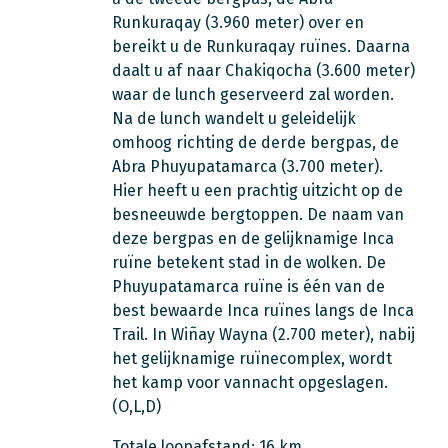
Runkuraqay (3.960 meter) over en
bereikt u de Runkuraqay ruïnes. Daarna
daalt u af naar Chakiqocha (3.600 meter)
waar de lunch geserveerd zal worden.
Na de lunch wandelt u geleidelijk
omhoog richting de derde bergpas, de
Abra Phuyupatamarca (3.700 meter).
Hier heeft u een prachtig uitzicht op de
besneeuwde bergtoppen. De naam van
deze bergpas en de gelijknamige Inca
ruïne betekent stad in de wolken. De
Phuyupatamarca ruïne is één van de
best bewaarde Inca ruïnes langs de Inca
Trail. In Wiñay Wayna (2.700 meter), nabij
het gelijknamige ruïnecomplex, wordt
het kamp voor vannacht opgeslagen.
(O,L,D)
Totale loopafstand: 16 km