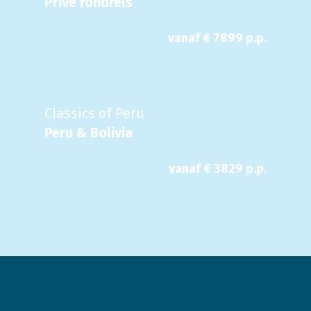
Privé rondreis
vanaf €
7899
p.p.
Classics of Peru
Peru & Bolivia
vanaf €
3829
p.p.