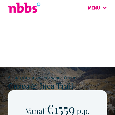
MENU
Rondreis
Peru & Bolivia
6-daags arrangement vanuit Cuzco
Cuzco & Inca Trail
€1559
Vanaf
p.p.