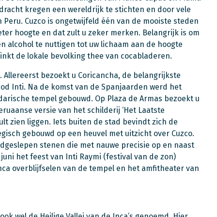
opdracht kregen een wereldrijk te stichten en door vele
n Peru. Cuzco is ongetwijfeld één van de mooiste steden
eter hoogte en dat zult u zeker merken. Belangrijk is om
en alcohol te nuttigen tot uw lichaam aan de hoogte
nkt de lokale bevolking thee van cocabladeren.
 Allereerst bezoekt u Coricancha, de belangrijkste
god Inti. Na de komst van de Spanjaarden werd het
darische tempel gebouwd. Op Plaza de Armas bezoekt u
ruaanse versie van het schilderij ‘Het Laatste
lt zien liggen. Iets buiten de stad bevindt zich de
gisch gebouwd op een heuvel met uitzicht over Cuzco.
dgeslepen stenen die met nauwe precisie op en naast
 juni het feest van Inti Raymi (festival van de zon)
Inca overblijfselen van de tempel en het amfitheater van
ok wel de Heilige Vallei van de Inca’s genoemd. Hier