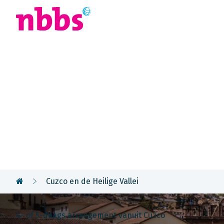
Afrika
Azië
U
Rondreis
Peru & Boli
Cuzco en de Heilige Vallei
4- of 5-daags arrangement vanuit Cuzco