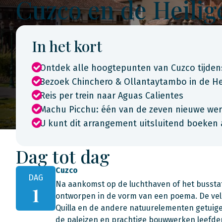
Cuzco en de Heilige
In het kort
Ontdek alle hoogtepunten van Cuzco tijden
Bezoek Chinchero & Ollantaytambo in de Heil
Reis per trein naar Aguas Calientes
Machu Picchu: één van de zeven nieuwe we
U kunt dit arrangement uitsluitend boeken 
Dag tot dag
Cuzco
DAG
Na aankomst op de luchthaven of het busstati
1
ontworpen in de vorm van een poema. De vel
Quilla en de andere natuurelementen getuig
de paleizen en prachtige bouwwerken leefd