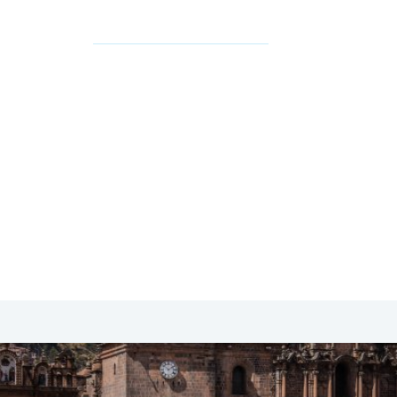
SA & Canada
Midden- & Zuid-Amerika
Australië | Nieuw
via