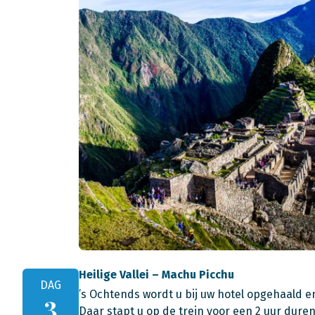
Heilige Vallei – Machu Picchu
DAG
’s Ochtends wordt u bij uw hotel opgehaald e
3
Daar stapt u op de trein voor een 2 uur duren