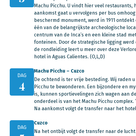
Machu Picchu. U vindt hier veel restaurants, 
aankomst gaat u vervolgens per bus omhoog 
beschermd monument, werd in 1911 ontdekt 
één van de belangrijkste archeologische loca
centrum van de Inca’s en een kleine stad met
fonteinen. Door de strategische ligging wer
de rondleiding leert u meer over deze Verlore
hotel in Aguas Calientes. (O,L,D)
Machu Picchu – Cuzco
DAG
De ochtend is ter vrije besteding. Wij raden
4
Picchu te bewonderen. Een bijzondere en mys
is, kunnen sportievelingen zich wagen aan d
onderdeel is van het Machu Picchu complex. ’
Na aankomst volgt de transfer naar het hotel
Cuzco
DAG
Na het ontbijt volgt de transfer naar de luch