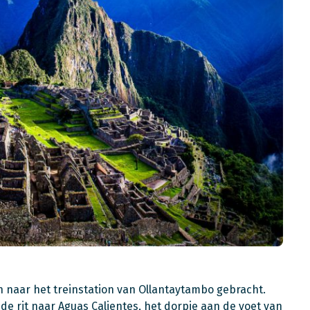
n naar het treinstation van Ollantaytambo gebracht.
de rit naar Aguas Calientes, het dorpje aan de voet van