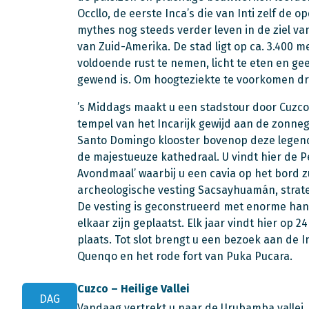
Occllo, de eerste Inca’s die van Inti zelf de 
mythes nog steeds verder leven in de ziel va
van Zuid-Amerika. De stad ligt op ca. 3.400 m
voldoende rust te nemen, licht te eten en ge
gewend is. Om hoogteziekte te voorkomen dri
’s Middags maakt u een stadstour door Cuzco.
tempel van het Incarijk gewijd aan de zonne
Santo Domingo klooster bovenop deze legen
de majestueuze kathedraal. U vindt hier de Pe
Avondmaal’ waarbij u een cavia op het bord zu
archeologische vesting Sacsayhuamán, strate
De vesting is geconstrueerd met enorme han
elkaar zijn geplaatst. Elk jaar vindt hier op 24
plaats. Tot slot brengt u een bezoek aan de 
Quenqo en het rode fort van Puka Pucara.
Cuzco – Heilige Vallei
DAG
Vandaag vertrekt u naar de Urubamba vallei, o